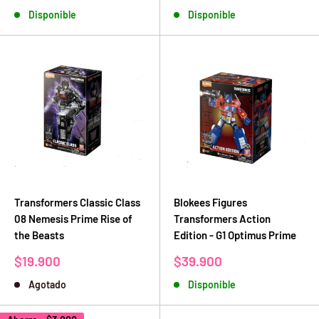
de
habitual
de
habitual
Disponible
Disponible
venta
venta
Transformers Classic Class
Blokees Figures
08 Nemesis Prime Rise of
Transformers Action
the Beasts
Edition - G1 Optimus Prime
Precio
Precio
$19.900
$39.900
de
de
Agotado
Disponible
venta
venta