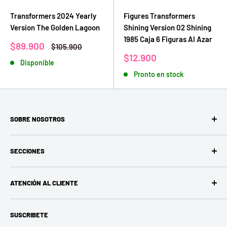
Transformers 2024 Yearly
Figures Transformers
Version The Golden Lagoon
Shining Version 02 Shining
1985 Caja 6 Figuras Al Azar
Precio
$89.900
Precio
$105.900
de
habitual
Precio
$12.900
Disponible
venta
de
Pronto en stock
venta
SOBRE NOSOTROS
En MacToys creemos que los mejores recuerdos no nacen
SECCIONES
frente a una pantalla, sino con las manos ocupadas, la
imaginación volando y una sonrisa compartida. Somos una
Nasa
tienda dedicada a ofrecer juguetes y experiencias
ATENCIÓN AL CLIENTE
CubicFun
creativas que despiertan la curiosidad, estimulan la mente
Ciudades
Buscar
y reconectan a niños y adultos con el placer de crear.
SUSCRIBETE
Casitas mini
Contacto