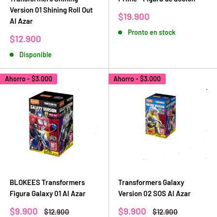
Version 01 Shining Roll Out
Precio
$19.900
Al Azar
de
Pronto en stock
venta
Precio
$12.900
de
Disponible
venta
Ahorro -
$3.000
Ahorro -
$3.000
BLOKEES Transformers
Transformers Galaxy
Figura Galaxy 01 Al Azar
Version 02 SOS Al Azar
Precio
Precio
$9.900
$9.900
Precio
Precio
$12.900
$12.900