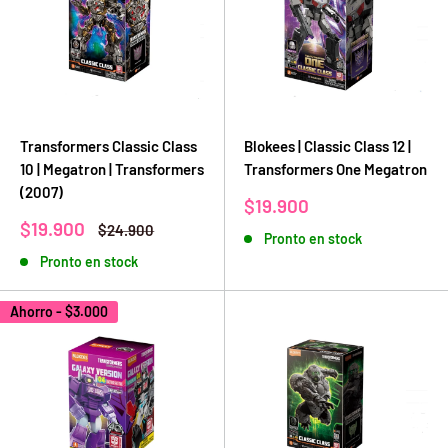
Transformers Classic Class
Blokees | Classic Class 12 |
10 | Megatron | Transformers
Transformers One Megatron
(2007)
Precio
$19.900
de
Precio
$19.900
Precio
$24.900
Pronto en stock
venta
de
habitual
Pronto en stock
venta
Ahorro -
$3.000