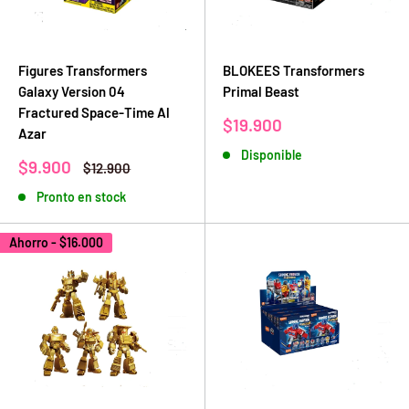
Figures Transformers
BLOKEES Transformers
Galaxy Version 04
Primal Beast
Fractured Space-Time Al
Precio
$19.900
Azar
de
Disponible
venta
Precio
$9.900
Precio
$12.900
de
habitual
Pronto en stock
venta
Ahorro -
$16.000