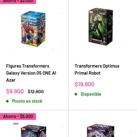
Ahorro -
$3.000
Figures Transformers
Transformers Optimus
Galaxy Version 05 ONE Al
Primal Robot
Azar
Precio
$19.900
de
Precio
$9.900
Precio
$12.900
Disponible
venta
de
habitual
Pronto en stock
venta
Ahorro -
$5.000