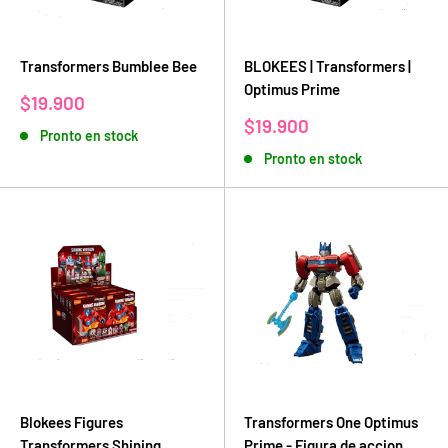
Transformers Bumblee Bee
BLOKEES | Transformers |
Optimus Prime
Precio
$19.900
de
Precio
$19.900
Pronto en stock
venta
de
Pronto en stock
venta
Blokees Figures
Transformers One Optimus
Transformers Shining
Prime - Figura de accion