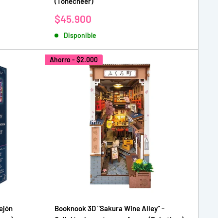
(Tonecheer)
Precio
$45.900
de
Disponible
venta
Ahorro -
$2.000
ejón
Booknook 3D "Sakura Wine Alley" -