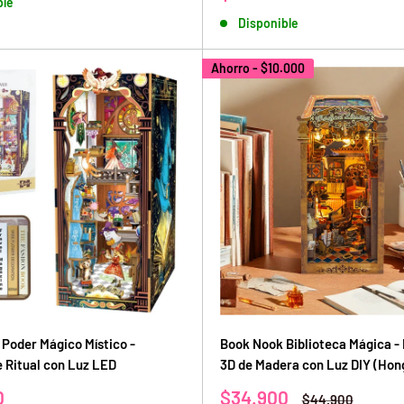
ble
de
Disponible
venta
Ahorro -
$10.000
Poder Mágico Místico -
Book Nook Biblioteca Mágica -
 Ritual con Luz LED
3D de Madera con Luz DIY (Hon
Precio
0
$34.900
Precio
$44.900