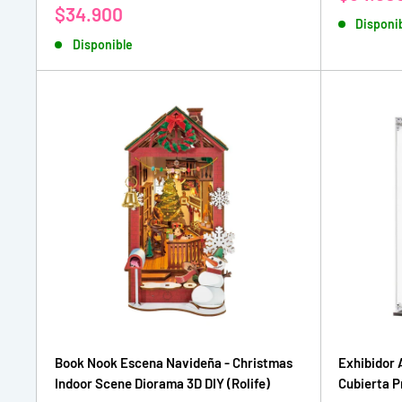
de
Precio
$34.900
Disponi
venta
de
Disponible
venta
Book Nook Escena Navideña - Christmas
Exhibidor 
Indoor Scene Diorama 3D DIY (Rolife)
Cubierta P