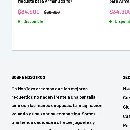
Maqueta para Armar (Rolife)
para Armar
Precio
Precio
$34.900
$34.90
Precio
$36.900
de
habitual
de
Disponible
Disponi
venta
venta
SOBRE NOSOTROS
SEC
Na
En MacToys creemos que los mejores
recuerdos no nacen frente a una pantalla,
Cu
sino con las manos ocupadas, la imaginación
Ci
volando y una sonrisa compartida. Somos
Cas
una tienda dedicada a ofrecer juguetes y
Ro