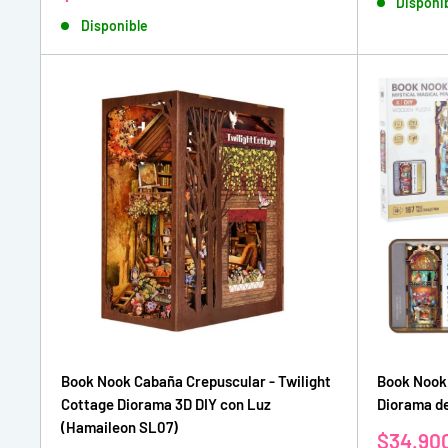
Disponi
venta
de
Disponible
venta
Book Nook Cabaña Crepuscular - Twilight
Book Nook 
Cottage Diorama 3D DIY con Luz
Diorama de
(Hamaileon SL07)
Precio
$34.90