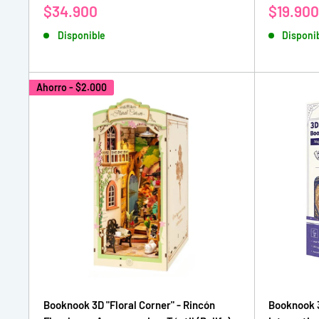
Precio
Precio
$34.900
$19.900
de
de
Disponible
Disponi
venta
venta
Ahorro -
$2.000
Booknook 3D "Floral Corner" - Rincón
Booknook 3