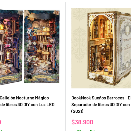
allejón Nocturno Mágico -
BookNook Sueños Barrocos - E
de libros 3D DIY con Luz LED
Separador de libros 3D DIY con
(SQ21)
Precio
0
$38.900
de