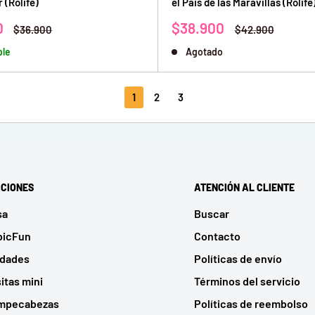
 (Rolife)
el Pais de las Maravillas (Rolife
Precio
0
$38.900
Precio
Precio
$36.900
$42.900
habitual
de
habitual
ble
Agotado
venta
1
2
3
CIONES
ATENCIÓN AL CLIENTE
sa
Buscar
bicFun
Contacto
udades
Políticas de envío
itas mini
Términos del servicio
mpecabezas
Políticas de reembolso