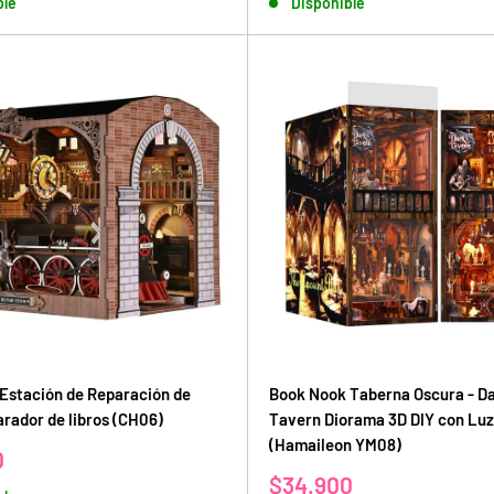
ble
Disponible
venta
Estación de Reparación de
Book Nook Taberna Oscura - Da
arador de libros (CH06)
Tavern Diorama 3D DIY con Luz
(Hamaileon YM08)
0
Precio
$34.900