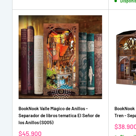
Disponi
venta
BookNook Valle Mágico de Anillos -
BookNook 
Separador de libros tematica El Señor de
Tren - Sep
los Anillos (SQ05)
Precio
$38.90
de
Precio
$45.900