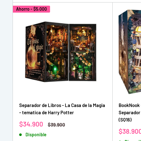
Ahorro -
$5.000
Separador de Libros - La Casa de la Magia
BookNook C
- tematica de Harry Potter
Separador 
(SQ16)
Precio
$34.900
Precio
$39.900
de
habitual
Precio
$38.90
Disponible
venta
de