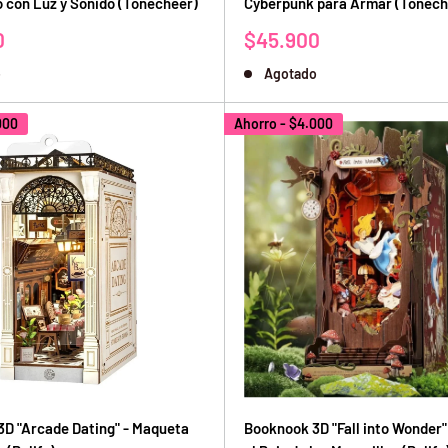
o con Luz y Sonido (Tonecheer)
Cyberpunk para Armar (Tonech
Precio
0
$45.900
de
o
Agotado
venta
000
Ahorro -
$4.000
D "Arcade Dating" - Maqueta
Booknook 3D "Fall into Wonder" 