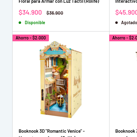
Floral para Armar con Luz Táctil (Rolife)
Interactiv
Precio
Precio
$34.900
$45.90
Precio
$36.900
de
habitual
de
Disponible
Agotad
venta
venta
Ahorro -
$2.000
Ahorro -
$2.
Booknook 3D "Romantic Venice" -
Booknook 3