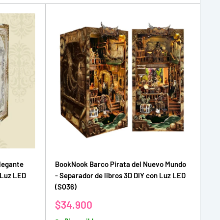
legante
BookNook Barco Pirata del Nuevo Mundo
 Luz LED
- Separador de libros 3D DIY con Luz LED
(SQ36)
Precio
$34.900
de