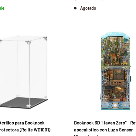
de
habitual
ble
Agotado
venta
Acrílico para Booknook -
Booknook 3D "Haven Zero" - Re
rotectora (Rolife WD1001)
apocalíptico con Luz y Sensor