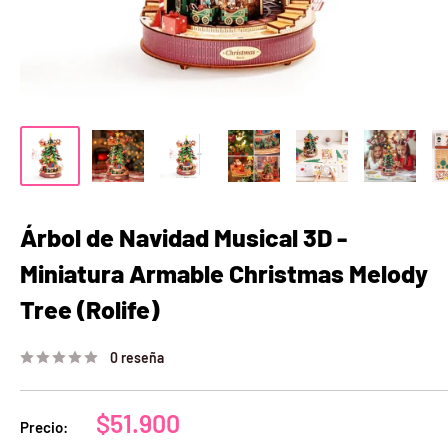
Árbol de Navidad Musical 3D -
Miniatura Armable Christmas Melody
Tree (Rolife)
0 reseña
Precio
$51.900
Precio:
de