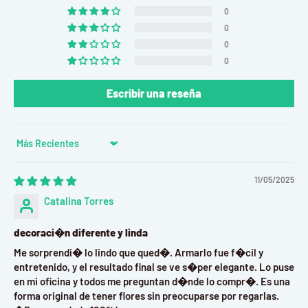
ABS
, garantiza durabilidad y una apariencia siempre
0
fresca.
0
0
Temática Botánica:
Colores vibrantes de girasoles y follaje
0
en tonos cálidos.
Construcción Creativa:
Kit de ensamblaje que fomenta la
Escribir una reseña
creatividad y la destreza manual.
Especificaciones del Kit:
Sort by
Marca:
Jaki
11/05/2025
Material:
Plástico (ABS)
Catalina Torres
Estilo:
Juguete de Construcción, Juguete DIY, Modelo
Educativo
decoraci�n diferente y linda
Cantidad de Piezas:
Varía según el set (Conjunto de 50
Me sorprendi� lo lindo que qued�. Armarlo fue f�cil y
entretenido, y el resultado final se ve s�per elegante. Lo puse
ítems mencionado)
en mi oficina y todos me preguntan d�nde lo compr�. Es una
Edad Recomendada:
14+ (Rango amplio desde 5 años, pero
forma original de tener flores sin preocuparse por regarlas.