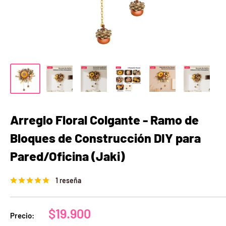
Arreglo Floral Colgante - Ramo de
Bloques de Construcción DIY para
Pared/Oficina (Jaki)
1 reseña
Precio
$19.900
Precio:
de