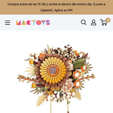
Ir
Compra antes de las 15:00 y recibe el dentro del mismo dia. (Lunes a
directamente
Sabado). Aplica en RM
al
0
Mactoys
contenido