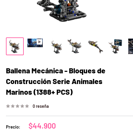
Ballena Mecánica - Bloques de
Construcción Serie Animales
Marinos (1388+ PCS)
0 reseña
Precio
$44.900
Precio:
de