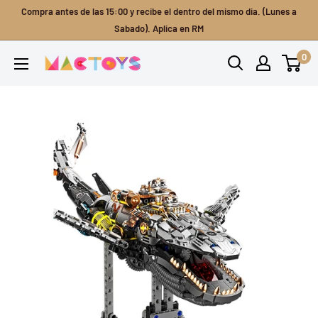
Ir
Compra antes de las 15:00 y recibe el dentro del mismo dia. (Lunes a
directamente
Sabado). Aplica en RM
al
0
Mactoys
contenido