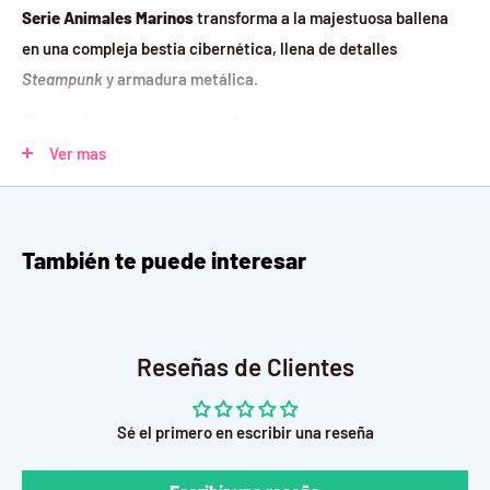
Serie Animales Marinos
transforma a la majestuosa ballena
en una compleja bestia cibernética, llena de detalles
Steampunk
y armadura metálica.
El set es impresionante, no solo por su gran número de piezas
(más de 1388), sino también porque incluye un
soporte de
Ver mas
exhibición
y
luces
que resaltan la ferocidad de su diseño y el
engranaje robótico interno.
También te puede interesar
Características que Hacen Ola:
Reseñas de Clientes
Construcción Desafiante:
Con más de 1388 piezas, este kit
ofrece horas de ensamblaje educativo, fomentando
Sé el primero en escribir una reseña
habilidades de bricolaje, concentración y pensamiento
lógico.