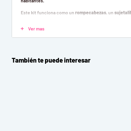
habitantes.
Este kit funciona como un
rompecabezas
, un
sujetali
decoración mística
. El diseño detallado con su exter
Ver mas
el interior lleno de herramientas y pequeños muebles
proyecto artesanal fascinante. Fabricado con
MDF
(ma
modelo es un regalo maravilloso para amantes de la fa
de
Book Nooks
.
También te puede interesar
Doble Función y Fantasía:
Diorama y Sujetalibros:
Diseñado para insertarse y 
añadiendo una ilusión óptica de profundidad y fantas
Temática de Cuento de Hadas:
Inspirado en los Sie
está lleno de elementos rústicos y mágicos, inclu
sirve de chimenea.
Proyecto DIY Inmersivo:
Proporciona horas de entr