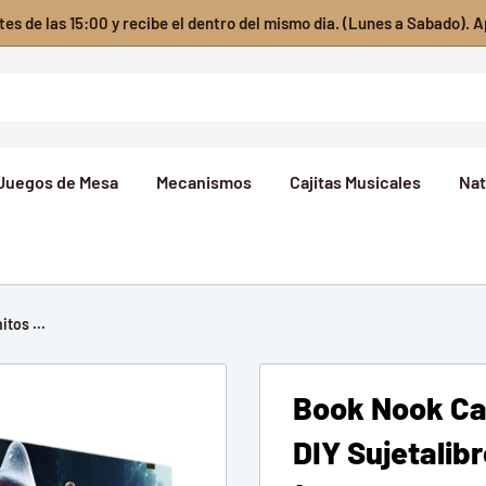
es de las 15:00 y recibe el dentro del mismo dia. (Lunes a Sabado). A
Juegos de Mesa
Mecanismos
Cajitas Musicales
Nat
tos ...
Book Nook Cas
DIY Sujetalib