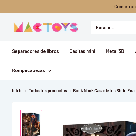
Ir
Compra ant
directamente
al
Mactoys
contenido
Separadores de libros
Casitas mini
Metal 3D
Rompecabezas
Inicio
Todos los productos
Book Nook Casa de los Siete Enani