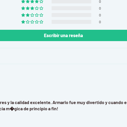
za.
0
0
dera y es un producto
0
0
Escribir una reseña
ermitiendo la
.
es y la calidad excelente. Armarlo fue muy divertido y cuando
ia m�gica de principio a fin!