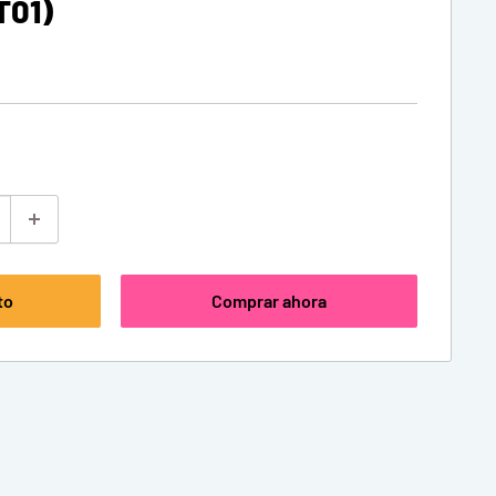
T01)
to
Comprar ahora