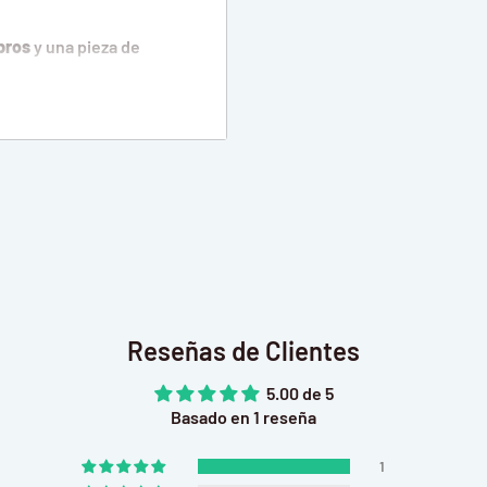
bros
y una pieza de
ior de hongos y árboles y
 lo convierten en un
dera) ecológico, este
ntasía y coleccionistas
sostener tus libros,
ía a la estantería.
Reseñas de Clientes
te Enanitos, el diseño
yendo un gran hongo que
5.00 de 5
Basado en 1 reseña
etenimiento creativo,
1