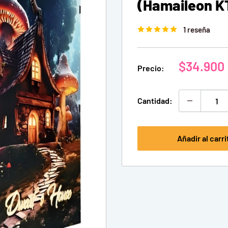
(Hamaileon K
1 reseña
Precio
$34.900
Precio:
de
venta
Cantidad:
Añadir al carri