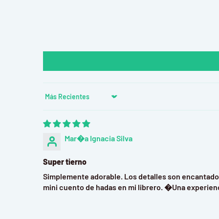
ayudando a desarrollar la concentración y la destre
Materiales de Calidad:
Hecho con madera MDF dura
Eco-friendly
.
Especificaciones del Kit:
Marca:
Hamaileon
Nombre del Producto:
The Seven Dwarfs House
Sort by
Tipo:
Book Nook / Sujetalibros, Rompecabezas 3D
Material:
Madera (MDF)
Mar�a Ignacia Silva
Edad Recomendada:
14+ años.
Nota:
Este kit
no incluye baterías ni pegamento
, p
Super tierno
personalización del adhesivo y la fuente de energía
Simplemente adorable. Los detalles son encantador
mini cuento de hadas en mi librero. �Una experienc