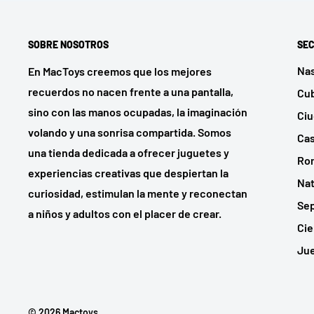
SOBRE NOSOTROS
SEC
Na
En MacToys creemos que los mejores
recuerdos no nacen frente a una pantalla,
Cu
sino con las manos ocupadas, la imaginación
Ci
volando y una sonrisa compartida. Somos
Cas
una tienda dedicada a ofrecer juguetes y
Ro
experiencias creativas que despiertan la
Nat
curiosidad, estimulan la mente y reconectan
Sep
a niños y adultos con el placer de crear.
Cie
Ju
© 2026 Mactoys