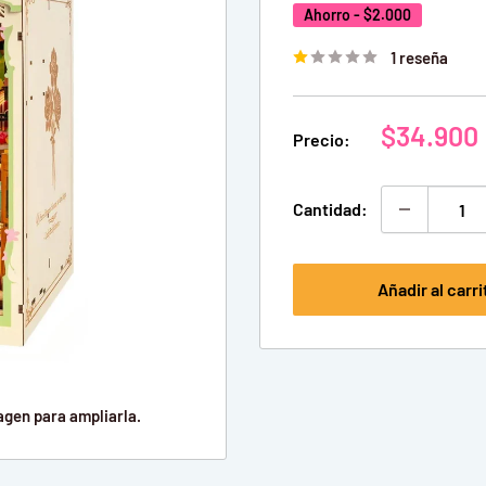
Ahorro -
$2.000
1 reseña
Precio
$34.900
Precio:
de
venta
Cantidad:
Añadir al carri
agen para ampliarla.