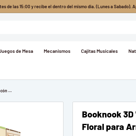
es de las 15:00 y recibe el dentro del mismo dia. (Lunes a Sabado). A
Juegos de Mesa
Mecanismos
Cajitas Musicales
Nat
cón ...
Booknook 3D "
Floral para Ar