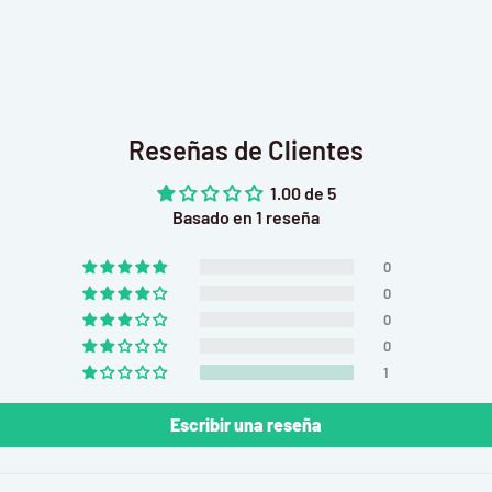
Reseñas de Clientes
1.00 de 5
Basado en 1 reseña
).
0
0
es y los proyectos
0
ría!
0
1
Escribir una reseña