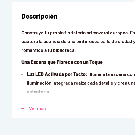
Descripción
Construye tu propia floristería primaveral europea. 
captura la esencia de una pintoresca calle de ciudad y
romántico a tu biblioteca.
Una Escena que Florece con un Toque
Luz LED Activada por Tacto:
¡Ilumina la escena con
iluminación integrada realza cada detalle y crea u
estantería.
Doble Función:
No solo es una maqueta decorativa
Ver mas
un práctico y elegante sujetalibros.
Montaje Sencillo:
El kit incluye todas las piezas y
para una experiencia de armado gratificante y sin 