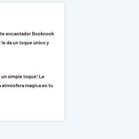
Este encantador Booknook
 le da un toque único y
 un simple toque! La
na atmósfera mágica en tu
, también funciona como
 herramientas necesarias
complicaciones.