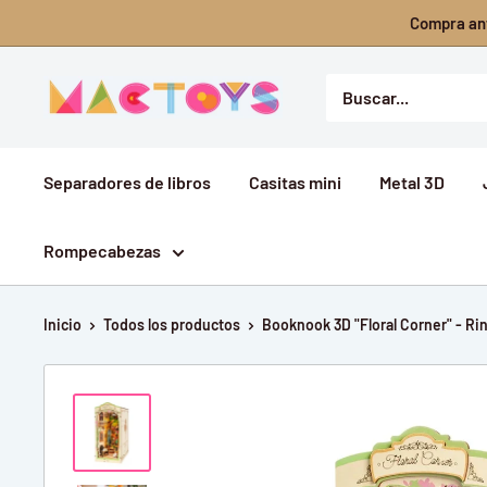
Ir
Compra ant
directamente
al
Mactoys
contenido
Separadores de libros
Casitas mini
Metal 3D
Rompecabezas
Inicio
Todos los productos
Booknook 3D "Floral Corner" - Rin