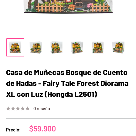
Casa de Muñecas Bosque de Cuento
de Hadas - Fairy Tale Forest Diorama
XL con Luz (Hongda L2501)
0 reseña
Precio
$59.900
Precio:
de