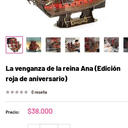
La venganza de la reina Ana (Edición
roja de aniversario)
0 reseña
Precio
$38.000
Precio:
de
venta