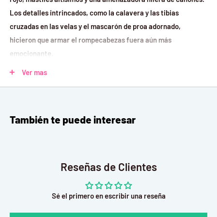
Los detalles intrincados, como la calavera y las tibias
cruzadas en las velas y el mascarón de proa adornado,
hicieron que armar el rompecabezas fuera aún más
emocionante.
Lleno de detalles auténticos
Ver mas
El castillo de proa y popa está decorado con innumerables
calaveras, como un monstruo desalentador.
También te puede interesar
Haga coincidir el color del barco real
Como fragata de tres mástiles, estaba decorada en carmesí y
oro y exhibía con orgullo la infame bandera de Barbanegra.
Reseñas de Clientes
Admira el detalle
Sé el primero en escribir una reseña
Los detalles realistas hacen que el modelo cobre vida, y la
escalera descendente parece adentrarse en la cabina para