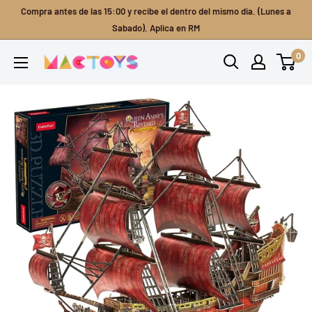
Ir
Compra antes de las 15:00 y recibe el dentro del mismo dia. (Lunes a
directamente
Sabado). Aplica en RM
al
0
Mactoys
contenido