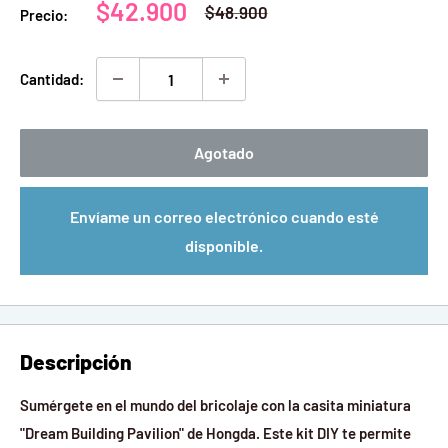
Precio
$42.900
Precio
$48.900
Precio:
habitual
de
venta
Cantidad:
Agotado
Envíame un correo electrónico cuando esté
disponible.
Descripción
Sumérgete en el mundo del bricolaje con la casita miniatura
"Dream Building Pavilion" de Hongda.
Este kit DIY te permite