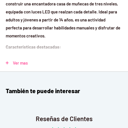
construir una encantadora casa de muñecas de tres niveles,
equipada con luces LED que realzan cada detalle.
Ideal para
adultos y jóvenes a partir de 14 años, es una actividad
perfecta para desarrollar habilidades manuales y disfrutar de
momentos creativos.
Características destacadas:
Diseño detallado de 3 niveles:
Incluye sala de estar,
Ver mas
comedor, dormitorio y estudio, todos decorados con
muebles y accesorios en miniatura.
Iluminación LED integrada:
Proporciona un ambiente
También te puede interesar
cálido y acogedor, resaltando la belleza de cada habitación.
Materiales de alta calidad:
Fabricado con madera MDF,
papel y tela, asegurando durabilidad y un acabado estético.
Reseñas de Clientes
Dimensiones del modelo armado:
24 x 17 x 23.5 cm, ideal
para exhibir en estanterías o escritorios.