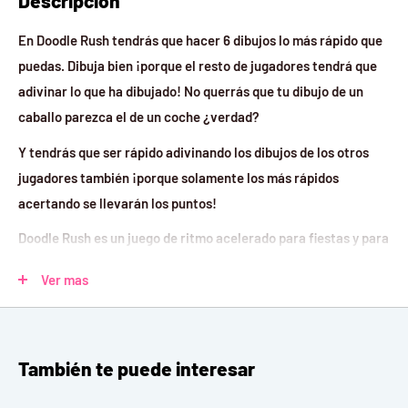
Descripción
En Doodle Rush tendrás que hacer 6 dibujos lo más rápido que
puedas. Dibuja bien ¡porque el resto de jugadores tendrá que
adivinar lo que ha dibujado! No querrás que tu dibujo de un
caballo parezca el de un coche ¿verdad?
Y tendrás que ser rápido adivinando los dibujos de los otros
jugadores también ¡porque solamente los más rápidos
acertando se llevarán los puntos!
Doodle Rush es un juego de ritmo acelerado para fiestas y para
toda la familia que os mantendrá en alerta y os desafiará a ser
Ver mas
rápidos con el rotulador y la mente.
Y lo que no te hemos dicho aún, es que ¡solo dispones de 1
minuto por ronda!
También te puede interesar