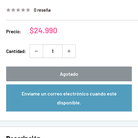
0 reseña
Precio
$24.990
Precio:
de
venta
Cantidad:
Agotado
Envíame un correo electrónico cuando esté
disponible.