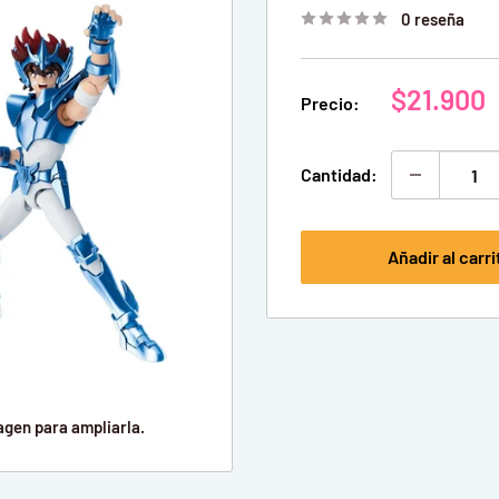
0 reseña
Precio
$21.900
Precio:
de
venta
Cantidad:
Añadir al carri
agen para ampliarla.