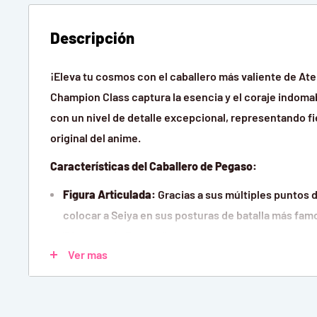
Descripción
¡Eleva tu cosmos con el caballero más valiente de Aten
Champion Class captura la esencia y el coraje indoma
con un nivel de detalle excepcional, representando f
original del anime.
Características del Caballero de Pegaso:
Figura Articulada:
Gracias a sus múltiples puntos 
colocar a Seiya en sus posturas de batalla más famos
"Meteoro de Pegaso".
Ver mas
Calidad Premium:
Fabricada con material resistent
pintura precisa que resalta los colores vivos y el 
armadura.