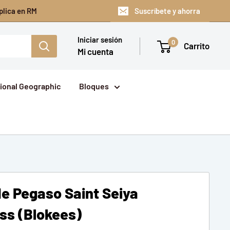
plica en RM
Suscríbete y ahorra
Iniciar sesión
0
Carrito
Mi cuenta
ional Geographic
Bloques
de Pegaso Saint Seiya
ss (Blokees)