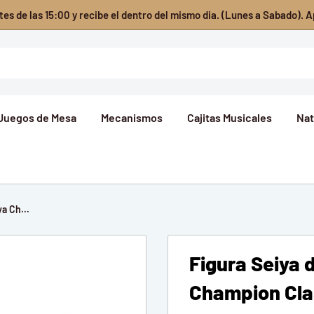
es de las 15:00 y recibe el dentro del mismo dia. (Lunes a Sabado). A
Juegos de Mesa
Mecanismos
Cajitas Musicales
Nat
a Ch...
Figura Seiya 
Champion Cla