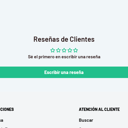
eterminación, mientras
fidelidad que la hará
Reseñas de Clientes
repisas, vitrinas o
Sé el primero en escribir una reseña
leccionable diseñada para
xcelente fondo de
Escribir una reseña
 rinde. ¡Añade a Seiya de
CIONES
ATENCIÓN AL CLIENTE
sa
Buscar