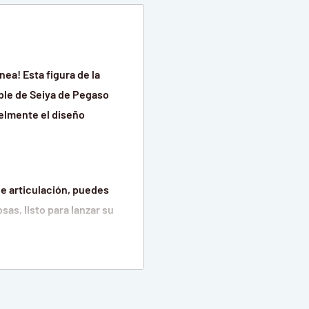
ea! Esta figura de la
ble de Seiya de Pegaso
ielmente el diseño
de articulación, puedes
as, listo para lanzar su
e y una aplicación de
acabado metálico de su