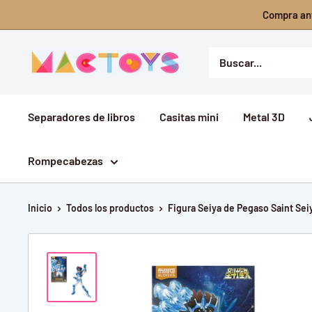
Ir
Compra ant
directamente
al
Mactoys
contenido
Separadores de libros
Casitas mini
Metal 3D
Rompecabezas
Inicio
Todos los productos
Figura Seiya de Pegaso Saint Seiy