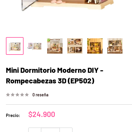
Mini Dormitorio Moderno DIY -
Rompecabezas 3D (EP502)
0 reseña
Precio
$24.900
Precio:
de
venta