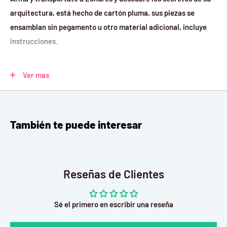
arquitectura, está hecho de cartón pluma, sus piezas se
ensamblan sin pegamento u otro material adicional, incluye
instrucciones.
Disfruta el armado de este impresionante modelo, pensando
Ver mas
en usuario con una edad desde 10+
PIEZAS: 94
También te puede interesar
MEDIDAS:
Alto 49.2 cm
Largo 25.7 cm
Reseñas de Clientes
Ancho 20.9 cm
Sé el primero en escribir una reseña
EDAD RECOMENDADA: 10+