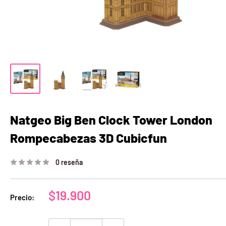
Natgeo Big Ben Clock Tower London
Rompecabezas 3D Cubicfun
0 reseña
Precio
$19.900
Precio:
de
venta