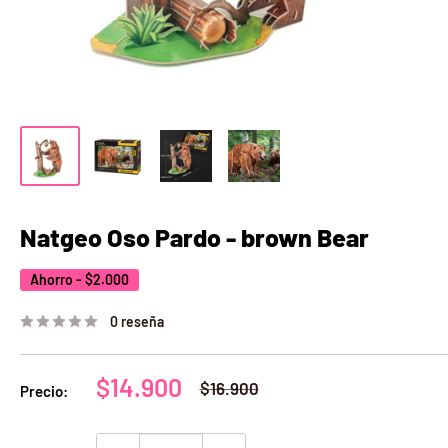
Natgeo Oso Pardo - brown Bear
Ahorro -
$2.000
0 reseña
Precio
$14.900
Precio
$16.900
Precio:
habitual
de
venta