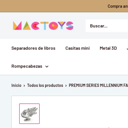
Ir
Compra ant
directamente
al
Mactoys
contenido
Separadores de libros
Casitas mini
Metal 3D
Rompecabezas
Inicio
Todos los productos
PREMIUM SERIES MILLENNIUM F