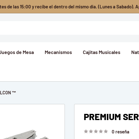
es de las 15:00 y recibe el dentro del mismo dia. (Lunes a Sabado). A
Juegos de Mesa
Mecanismos
Cajitas Musicales
Nat
ALCON ™
PREMIUM SER
0 reseña