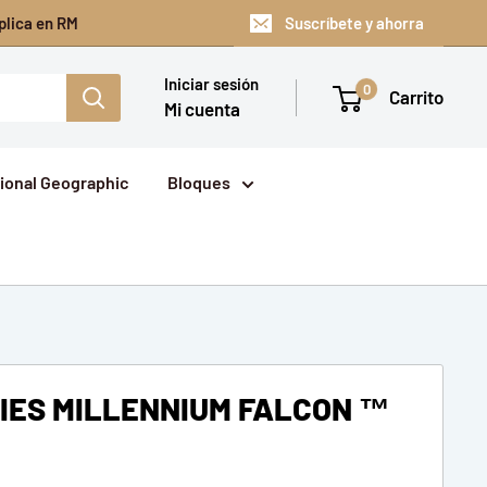
plica en RM
Suscríbete y ahorra
Iniciar sesión
0
Carrito
Mi cuenta
ional Geographic
Bloques
IES MILLENNIUM FALCON ™