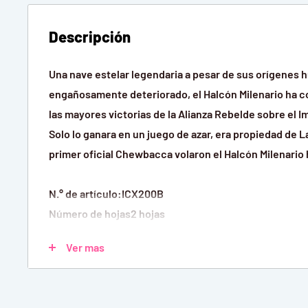
Descripción
Una nave estelar legendaria a pesar de sus orígenes h
engañosamente deteriorado, el Halcón Milenario ha c
las mayores victorias de la Alianza Rebelde sobre el 
Solo lo ganara en un juego de azar, era propiedad de La
primer oficial Chewbacca volaron el Halcón Milenario ha
N.° de artículo:ICX200B
Número de hojas2 hojas
Dificultad Desafiante
Ver mas
Tamaño ensamblado 4,13 pulgadas de largo x 3,15 pulg
pulgadas de alto (10,5 x 8 x 6,5 cm)
Edades 14+