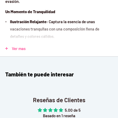
evasión.
Un Momento de Tranquilidad
Ilustración Relajante:
Captura la esencia de unas
vacaciones tranquilas con una composición llena de
detalles y colores cálidos.
Calidad Premium:
Cada una de las 1000 piezas de madera y
Ver mas
papel está diseñada para encajar perfectamente, haciendo
del armado una experiencia satisfactoria.
Desafío Placentero:
Ideal para los entusiastas de los
También te puede interesar
puzzles, este modelo proporciona aproximadamente 10
horas de diversión atractiva y relajante.
Especificaciones Técnicas:
Reseñas de Clientes
Marca:
Rolife (Serie Joy Piece)
5.00 de 5
Piezas:
1000
Basado en 1 reseña