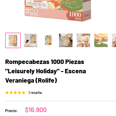
Rompecabezas 1000 Piezas
"Leisurely Holiday" - Escena
Veraniega (Rolife)
1 reseña
Precio
$16.900
Precio:
de