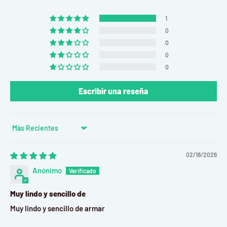
Edad Recomendada:
+14 años
1
Materiales:
Madera y papel.
0
Tiempo de Armado:
10 horas (aprox.)
0
0
Dimensiones Armado:
50 x 75 cm
0
Ideal para quienes disfrutan de un merecido descanso. ¡Añade
un momento de paz a tu carrito!
Escribir una reseña
Sort by
02/18/2026
Anónimo
Muy lindo y sencillo de
Muy lindo y sencillo de armar