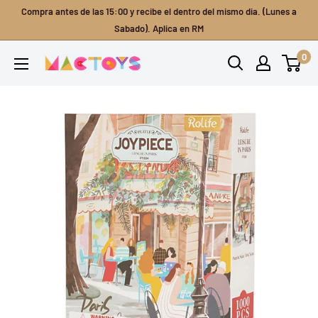
Ir
Compra antes de las 15:00 y recibe el dentro del mismo dia. (Lunes a
directamente
Sabado). Aplica en RM
al
0
Mactoys
contenido