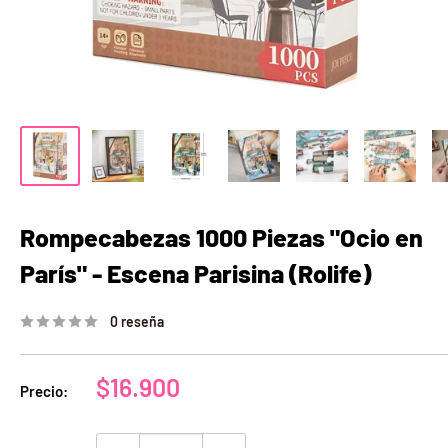
Rompecabezas 1000 Piezas "Ocio en
París" - Escena Parisina (Rolife)
0 reseña
Precio
$16.900
Precio:
de
venta