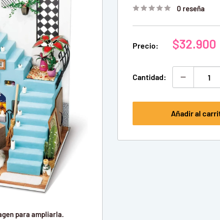
0 reseña
Precio
$32.900
Precio:
de
venta
Cantidad:
Añadir al carri
agen para ampliarla.