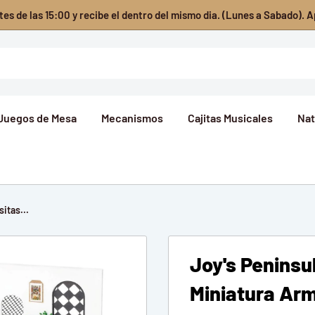
es de las 15:00 y recibe el dentro del mismo dia. (Lunes a Sabado). A
Juegos de Mesa
Mecanismos
Cajitas Musicales
Nat
itas...
Joy's Peninsu
Miniatura Ar