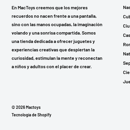
Na
En MacToys creemos que los mejores
recuerdos no nacen frente a una pantalla,
Cu
sino con las manos ocupadas, la imaginación
Ci
volando y una sonrisa compartida. Somos
Cas
una tienda dedicada a ofrecer juguetes y
Ro
experiencias creativas que despiertan la
Nat
curiosidad, estimulan la mente y reconectan
Sep
a niños y adultos con el placer de crear.
Cie
Ju
© 2026 Mactoys
Tecnología de Shopify