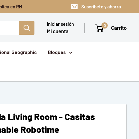
plica en RM
Suscríbete y ahorra
Iniciar sesión
0
Carrito
Mi cuenta
ional Geographic
Bloques
la Living Room - Casitas
mable Robotime