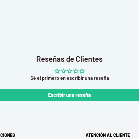
os y familia. La casa de
a cuando la pongas en la
a de muñecas en
cial que hace que sea una
leaños/Navidad/el día de
Reseñas de Clientes
je o tienen paciencia y
Sé el primero en escribir una reseña
e reunirá a tu familia
 un recuerdo inolvidable.
Escribir una reseña
dad, la capacidad práctica
CIONES
ATENCIÓN AL CLIENTE