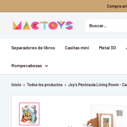
Ir
Compra ant
directamente
al
Mactoys
contenido
Separadores de libros
Casitas mini
Metal 3D
Rompecabezas
Inicio
Todos los productos
Joy's Peninsula Living Room - Cas