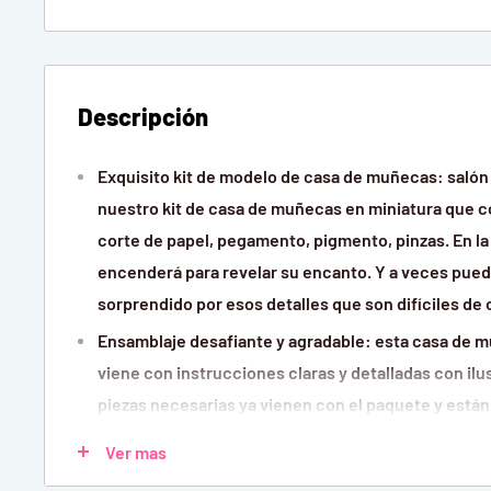
Descripción
Exquisito kit de modelo de casa de muñecas: salón 
nuestro kit de casa de muñecas en miniatura que c
corte de papel, pegamento, pigmento, pinzas. En la 
encenderá para revelar su encanto. Y a veces pue
sorprendido por esos detalles que son difíciles de 
Ensamblaje desafiante y agradable: esta casa de 
viene con instrucciones claras y detalladas con ilu
piezas necesarias ya vienen con el paquete y est
para el montaje.
Ver mas
Atractiva decoración para el hogar: sin duda te sen