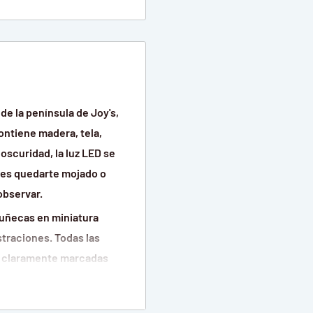
de la península de Joy's,
ontiene madera, tela,
oscuridad, la luz LED se
des quedarte mojado o
observar.
muñecas en miniatura
straciones. Todas las
án claramente marcadas
tirás orgulloso y