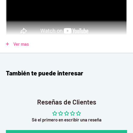
Ver mas
Spac
hooters Juego Mecanico Puzzle 3D Stem Smartivity
También te puede interesar
¡Los marcianos llegaron ya! y sólo tú puedes derribarlos. Toma
tu posición a bordo de la estación de defensa orbital, fija tus
Reseñas de Clientes
misiles, sigue las reglas de lanzamiento y ¡dispara!
Juguete potenciador de motricidad fina y habilidades
Sé el primero en escribir una reseña
cognitivas.