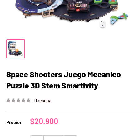
Space Shooters Juego Mecanico
Puzzle 3D Stem Smartivity
0 reseña
Precio
$20.900
Precio:
de
venta