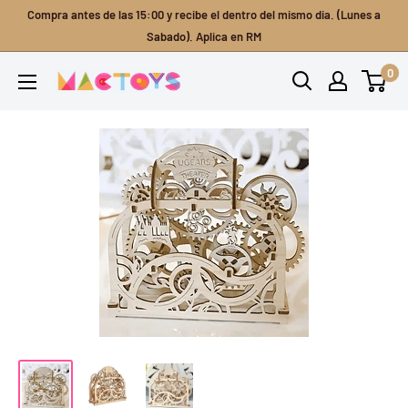
Ir
Compra antes de las 15:00 y recibe el dentro del mismo dia. (Lunes a
directamente
Sabado). Aplica en RM
al
0
Mactoys
contenido