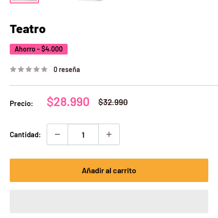
Teatro
Ahorro -
$4.000
0 reseña
Precio
$28.990
Precio
$32.990
Precio:
habitual
de
venta
Cantidad:
Añadir al carrito