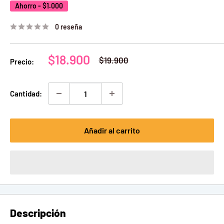
Ahorro -
$1.000
0 reseña
Precio
$18.900
Precio
$19.900
Precio:
habitual
de
venta
Cantidad:
Añadir al carrito
Descripción