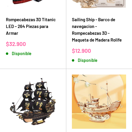
Rompecabezas 3D Titanic
Sailing Ship - Barco de
LED – 264 Piezas para
navegacion -
Armar
Rompecabezas 3D -
Maqueta de Madera Rolife
Precio
$32.900
de
Precio
$12.900
Disponible
venta
de
Disponible
venta