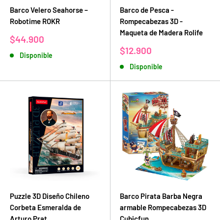
Barco Velero Seahorse –
Barco de Pesca -
Robotime ROKR
Rompecabezas 3D -
Maqueta de Madera Rolife
Precio
$44.900
de
Precio
$12.900
Disponible
venta
de
Disponible
venta
Puzzle 3D Diseño Chileno
Barco Pirata Barba Negra
Corbeta Esmeralda de
armable Rompecabezas 3D
Arturo Prat
Cubicfun