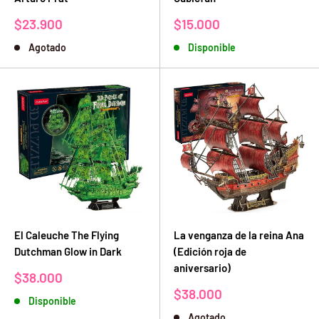
Precio
Precio
$23.900
$15.000
de
de
Agotado
Disponible
venta
venta
El Caleuche The Flying
La venganza de la reina Ana
Dutchman Glow in Dark
(Edición roja de
aniversario)
Precio
$38.000
de
Precio
$38.000
Disponible
venta
de
Agotado