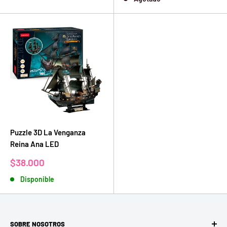
venta
Puzzle 3D La Venganza
Reina Ana LED
Precio
$38.000
de
Disponible
venta
SOBRE NOSOTROS