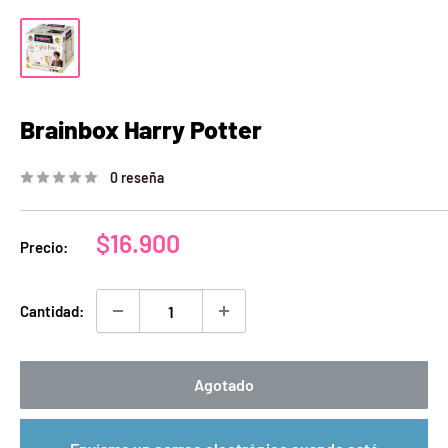
Brainbox Harry Potter
0 reseña
Precio
$16.900
Precio:
de
venta
Cantidad:
Agotado