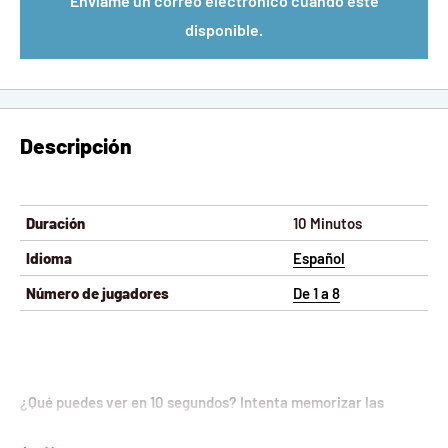
Envíame un correo electrónico cuando esté
disponible.
Descripción
Duración
10 Minutos
Idioma
Español
Número de jugadores
De 1 a 8
¿Qué puedes ver en 10 segundos? Intenta memorizar las
imágenes de tu carta en 10 segundos. A continuación, tendrás