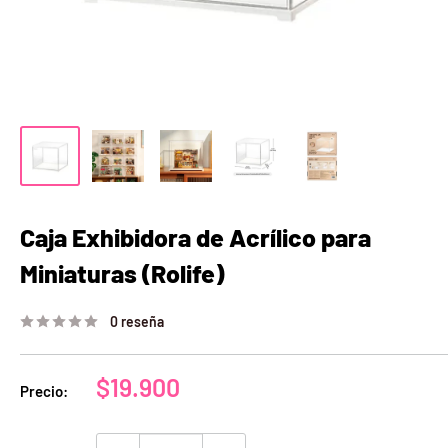
Caja Exhibidora de Acrílico para
Miniaturas (Rolife)
0 reseña
Precio
$19.900
Precio:
de
venta