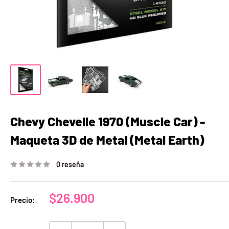
Chevy Chevelle 1970 (Muscle Car) -
Maqueta 3D de Metal (Metal Earth)
0 reseña
Precio
$26.900
Precio:
de
venta