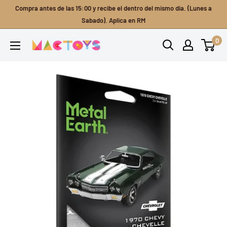
Ir
Compra antes de las 15:00 y recibe el dentro del mismo dia. (Lunes a
directamente
Sabado). Aplica en RM
al
0
Mactoys
contenido