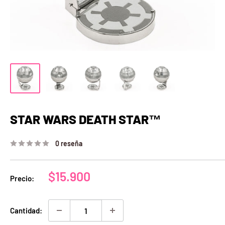
STAR WARS DEATH STAR™
0 reseña
Precio
$15.900
Precio:
de
venta
Cantidad: