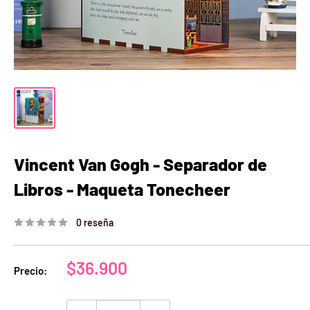
Vincent Van Gogh - Separador de
Libros - Maqueta Tonecheer
0 reseña
Precio
$36.900
Precio:
de
venta