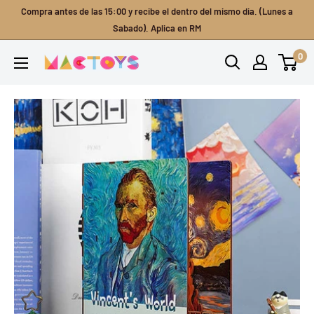
Ir
Compra antes de las 15:00 y recibe el dentro del mismo dia. (Lunes a
directamente
Sabado). Aplica en RM
al
0
Mactoys
contenido